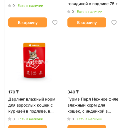
говядиной в подливе 75 г
0
Есть в наличии
0
Есть в наличии
В корзину
В корзину
170 ₸
340 ₸
Дарлинг влажный корм
Гурмэ Перл Нежное филе
для взрослых кошек с
влажный корм для
курицей в подливе, в
кошек, с индейкой в
паучах - 75 г
соусе - 75 г
0
0
Есть в наличии
Есть в наличии