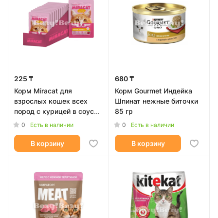
225 ₸
680 ₸
Корм Miracat для
Корм Gourmet Индейка
взрослых кошек всех
Шпинат нежные биточки
пород с курицей в соусе
85 гр
75 гр
0
0
Есть в наличии
Есть в наличии
В корзину
В корзину