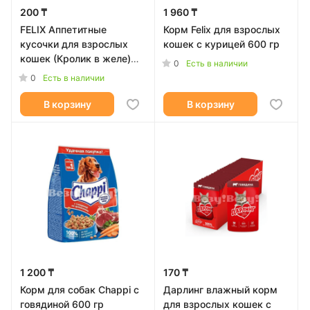
200 ₸
1 960 ₸
FELIX Аппетитные
Корм Felix для взрослых
кусочки для взрослых
кошек с курицей 600 гр
кошек (Кролик в желе)
0
Есть в наличии
75г
0
Есть в наличии
В корзину
В корзину
1 200 ₸
170 ₸
Корм для собак Chappi с
Дарлинг влажный корм
говядиной 600 гр
для взрослых кошек с