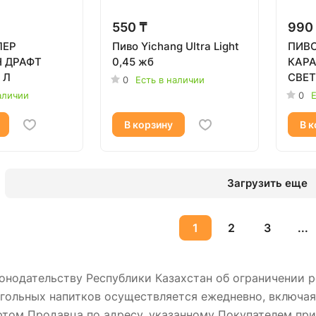
550 ₸
990
ЛЕР
Пиво Yichang Ultra Light
ПИВ
 ДРАФТ
0,45 жб
КАР
 Л
СВЕТ
0
Есть в наличии
аличии
0
Е
В корзину
В к
Загрузить еще
1
2
3
...
онодательству Республики Казахстан об ограничении 
гольных напитков осуществляется ежедневно, включая б
том Продавца по адресу, указанному Покупателем при