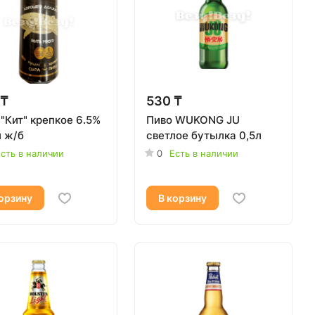
 ₸
530 ₸
"Кит" крепкое 6.5%
Пиво WUKONG JU
л ж/б
светлое бутылка 0,5л
сть в наличии
0
Есть в наличии
орзину
В корзину