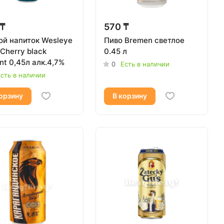
 ₸
570 ₸
ой напиток Wesleye
Пиво Bremen светлое
Cherry black
0.45 л
nt 0,45л алк.4,7%
0
Есть в наличии
сть в наличии
орзину
В корзину