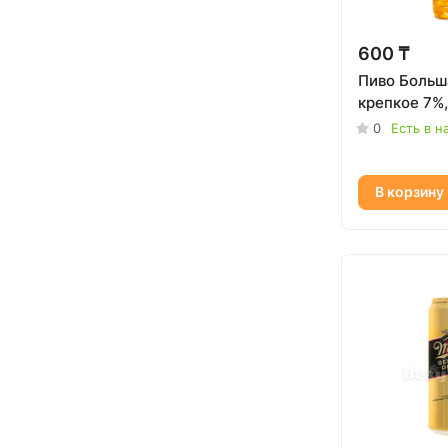
600 ₸
Пиво Больш
0
Есть в н
В корзину