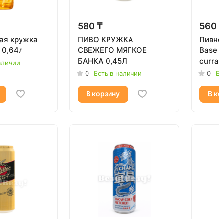
580 ₸
560
ая кружка
ПИВО КРУЖКА
Пивн
крепкое 7%, 0,64л
СВЕЖЕГО МЯГКОЕ
Base 
БАНКА 0,45Л
curra
аличии
0
Есть в наличии
0
Е
В корзину
В к