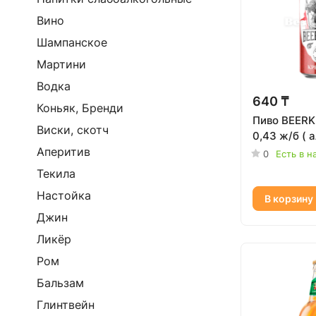
Вино
Шампанское
Мартини
Водка
640 ₸
Коньяк, Бренди
Пиво BEERK
Виски, скотч
0,43 ж/б ( а
Аперитив
0
Есть в н
Текила
Настойка
В корзину
Джин
Ликёр
Ром
Бальзам
Глинтвейн