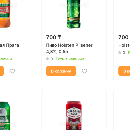
700 ₸
700
ая Прага
Пиво Holsten Pilsener
Holst
4,8%, 0,5л
0
Е
аличии
0
Есть в наличии
В корзину
В к