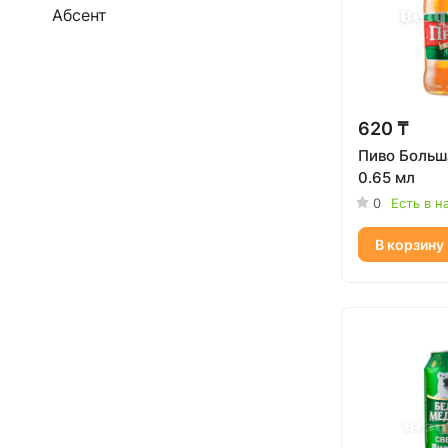
Абсент
620 ₸
Пиво Больш
0.65 мл
0
Есть в н
В корзину