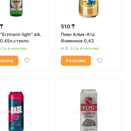
 ₸
510 ₸
Erzmann light" alk.
Пиво Алма-Ата
4,0% 0.45л.стекло
Ячменное 0,43
сть в наличии
0
Есть в наличии
орзину
В корзину