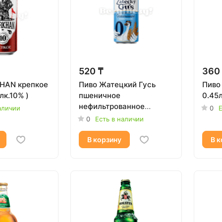
520 ₸
360
HAN крепкое
Пиво Жатецкий Гусь
Пиво 
лк.10% )
пшеничное
0.45
нефильтрованное
аличии
0
Е
безалкогольное 0,43л
0
Есть в наличии
В корзину
В к