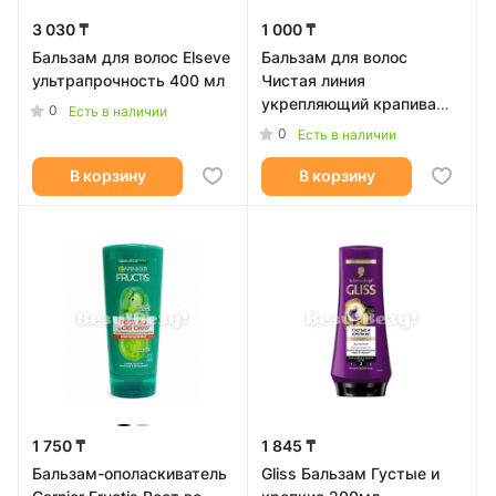
3 030 ₸
1 000 ₸
Бальзам для волос Elseve
Бальзам для волос
ультрапрочность 400 мл
Чистая линия
укрепляющий крапива
0
Есть в наличии
380мл
0
Есть в наличии
В корзину
В корзину
1 750 ₸
1 845 ₸
Бальзам-ополаскиватель
Gliss Бальзам Густые и