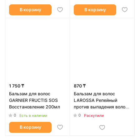
В корзину
В корзину
1 750 ₸
870 ₸
Бальзам для волос
Бальзам для волос
GARNIER FRUCTIS SOS
LAROSSA Репейный
Восстановление 200мл
против выпадения волос
500мл
0
0
Есть в наличии
Раскупили
В корзину