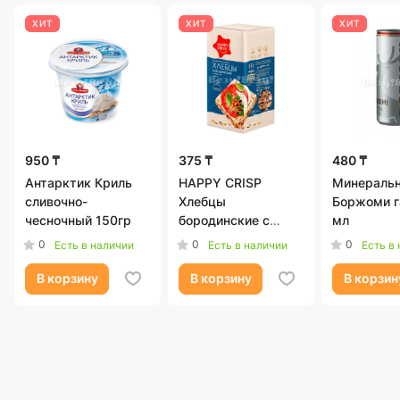
ХИТ
ХИТ
ХИТ
950 ₸
375 ₸
480 ₸
Антарктик Криль
HAPPY CRISP
Минеральн
сливочно-
Хлебцы
Боржоми га
чесночный 150гр
бородинские с
мл
морской солью
0
0
0
Есть в наличии
Есть в наличии
Есть в
60гр
В корзину
В корзину
В корзин