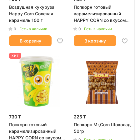
Воздушная кукуруза
Попкорн готовый
Happy Corn Соленая
карамелизированный
карамель 100 г
HAPPY CORN со вкусом
"Классическая
0
0
Есть в наличии
Есть в наличии
Карамель", 100 г
В корзину
В корзину
ХИТ
730 ₸
225 ₸
Попкорн готовый
Попкорн Mr,Corn Шоколад
карамелизированный
50гр
HAPPY CORN со вкусом
0
Есть в наличии