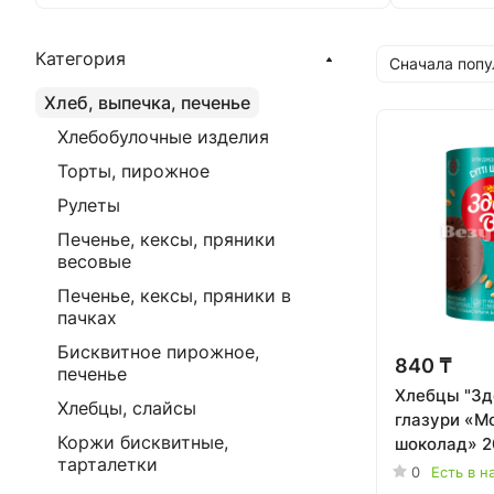
Категория
Сначала поп
Хлеб, выпечка, печенье
Хлебобулочные изделия
Торты, пирожное
Рулеты
Печенье, кексы, пряники
весовые
Печенье, кексы, пряники в
пачках
Бисквитное пирожное,
840 ₸
печенье
Хлебцы "Здо
Хлебцы, слайсы
глазури «М
Коржи бисквитные,
шоколад» 2
тарталетки
0
Есть в н