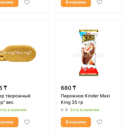
орзину
В корзину
5 ₸
680 ₸
ер творожный
Пирожное Kinder Maxi
р" вес
King 35 гр
сть в наличии
0
Есть в наличии
орзину
В корзину