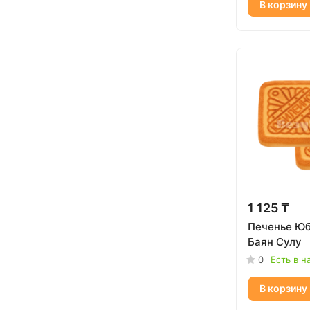
В корзину
1 125 ₸
Печенье Ю
Баян Сулу
0
Есть в н
В корзину