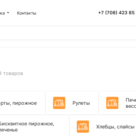
+7 (708) 423 85
ка
Контакты
9 товаров
Печ
орты, пирожное
Рулеты
вес
Бисквитное пирожное,
Хлебцы, слайсы
печенье