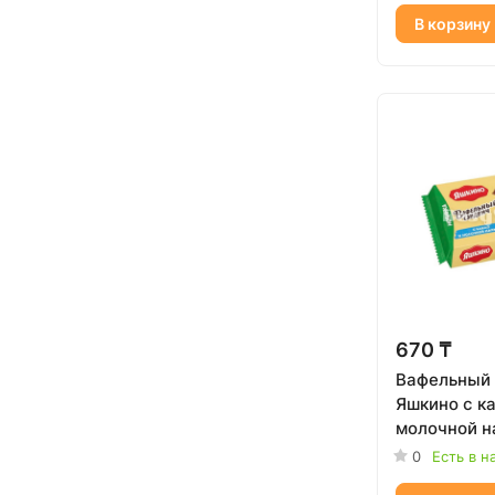
В корзину
670 ₸
Вафельный 
Яшкино с ка
молочной н
гр
0
Есть в н