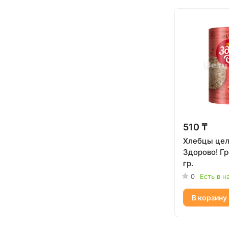
510 ₸
Хлебцы це
Здорово! Г
гр.
0
Есть в н
В корзину