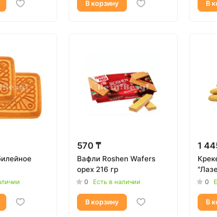
В корзину
В к
570 ₸
1 44
билейное
Вафли Roshen Wafers
Крек
орех 216 гр
"Лазе
аличии
0
Есть в наличии
0
Е
В корзину
В к