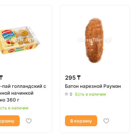
₸
295 ₸
-пай голландский с
Батон нарезной Раумэн
чной начинкой
0
Есть в наличии
но 360 г
сть в наличии
орзину
В корзину