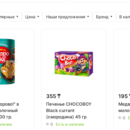
улярные
Цена
Наши предложения
Бренд
В на
355 ₸
195 
рово!" в
Печенье CHOCOBOY
Медв
олочный
Black currant
моло
00 гр.
(смородина) 45 гр
0
Е
аличии
0
Есть в наличии