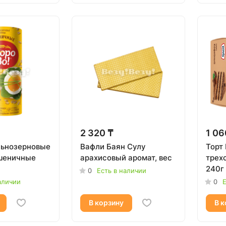
2 320 ₸
1 06
льнозерновые
Вафли Баян Сулу
Торт 
шеничные
арахисовый аромат, вес
трех
240г
0
Есть в наличии
аличии
0
Е
В корзину
В к