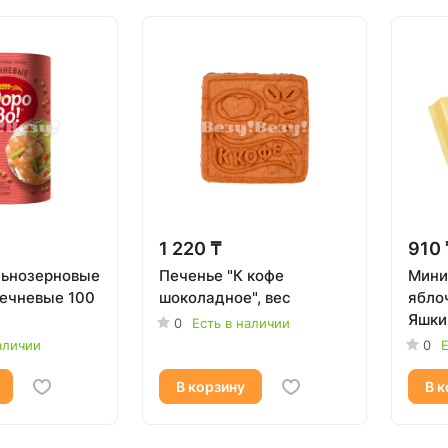
1 220 ₸
910 
льнозерновые
Печенье "К кофе
Мини
речневые 100
шоколадное", вес
ябло
Яшки
0
Есть в наличии
аличии
0
Е
В корзину
В к