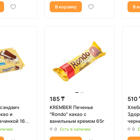
В корзину
В к
185 ₸
510 
сэндвич
KREMBER Печенье
Хлеб
као и
"Rondo" какао с
Здор
ачинкой 168
ванильным кремом 65г
черни
аличии
0
Есть в наличии
0
Е