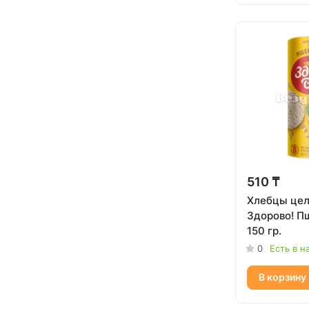
510 ₸
Хлебцы це
Здорово! П
150 гр.
0
Есть в н
В корзину