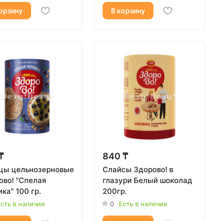
орзину
В корзину
₸
840 ₸
цы цельнозерновые
Слайсы Здорово! в
ово! "Спелая
глазури Белый шоколад
ка" 100 гр.
200гр.
сть в наличии
0
Есть в наличии