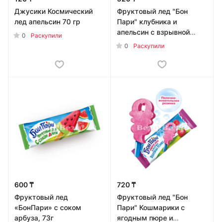
Джусики Космический
Фруктовый лед "Бон
лед апельсин 70 гр
Пари" клубника и
апельсин с взрывной
0
Раскупили
карамелью 60 г
0
Раскупили
600 ₸
720 ₸
Фруктовый лед
Фруктовый лед "Бон
«БонПари» с соком
Пари" Кошмарики с
арбуза, 73г
ягодным пюре и