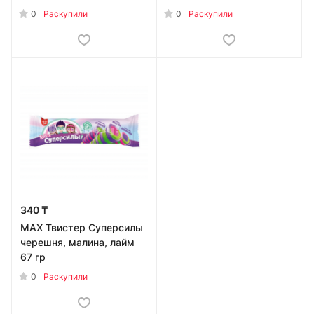
палочкой-жевательной
0
0
Раскупили
Раскупили
резинкой 59 г
340 ₸
MAX Твистер Суперсилы
черешня, малина, лайм
67 гр
0
Раскупили