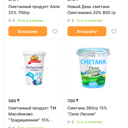
Сметанный продукт Аяла
Новый День сметана
25% 700гр
Сметанкино 20% 800 гр
0
0
Есть в наличии
Есть в наличии
В корзину
В корзину
560 ₸
700 ₸
Сметанный продукт ТМ
Сметана 360гр 15%
Маслёнково
"Село Лесное"
"Традиционная" 15%
0
Есть в наличии
350гр
0
Есть в наличии