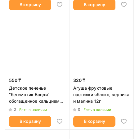
В корзину
В корзину
550 ₸
320 ₸
Детское печенье
Агуша фруктовые
"бегемотик Бонди"
пастилки яблоко, черника
обогащенное кальцием
и малина 12г
180 гр
0
0
Есть в наличии
Есть в наличии
В корзину
В корзину