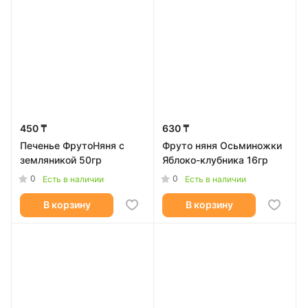
450 ₸
630 ₸
Печенье ФрутоНяня с
Фруто няня Осьминожки
земляникой 50гр
Яблоко-клубника 16гр
0
0
Есть в наличии
Есть в наличии
В корзину
В корзину