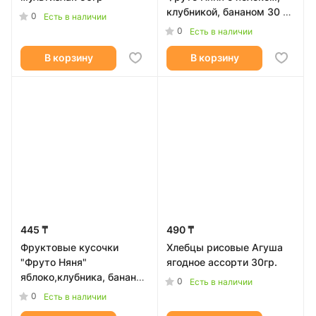
клубникой, бананом 30 г
0
Есть в наличии
От 12 месяцев
0
Есть в наличии
В корзину
В корзину
445 ₸
490 ₸
Фруктовые кусочки
Хлебцы рисовые Агуша
"Фруто Няня"
ягодное ассорти 30гр.
яблоко,клубника, банан
0
Есть в наличии
15гр
0
Есть в наличии