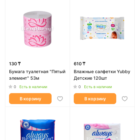
130 ₸
610 ₸
Бумага туалетная "Пятый
Влажные салфeтки Yubbу
элемент" 53м
Детские 120шт
0
0
Есть в наличии
Есть в наличии
В корзину
В корзину