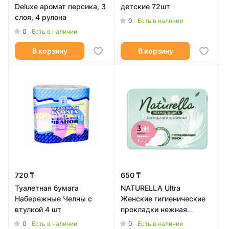
Deluxe аромат персика, 3
детские 72шт
слоя, 4 рулона
0
Есть в наличии
0
Есть в наличии
В корзину
В корзину
720 ₸
650 ₸
Туалетная бумага
NATURELLA Ultra
Набережные Челны с
Женские гигиенические
втулкой 4 шт
прокладки нежная
защита Макси 7шт
0
0
Есть в наличии
Есть в наличии