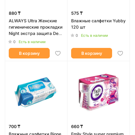
880 ₸
575 ₸
ALWAYS Ultra Женские
Влажные салфeтки Yubbу
гигиенические прокладки
120 шт
Night экстра защита Deo
0
Есть в наличии
Single 7капель 6шт
0
Есть в наличии
В корзину
В корзину
700 ₸
660 ₸
Влажные салфетки Bione
Emily Style super premium