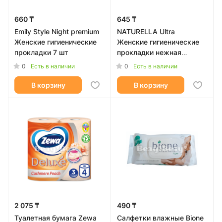
660 ₸
645 ₸
Emily Style Night premium
NATURELLA Ultra
Женские гигиенические
Женские гигиенические
прокладки 7 шт
прокладки нежная
защита Нормал Плюс 8шт
0
0
Есть в наличии
Есть в наличии
В корзину
В корзину
2 075 ₸
490 ₸
Туалетная бумага Zewa
Салфетки влажные Bione