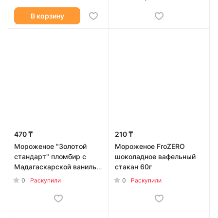
В корзину
470 ₸
210 ₸
Мороженое "Золотой
Мороженое FroZERO
стандарт" пломбир с
шоколадное вафельный
Мадагаскарской ванилью
стакан 60г
120мл
0
0
Раскупили
Раскупили