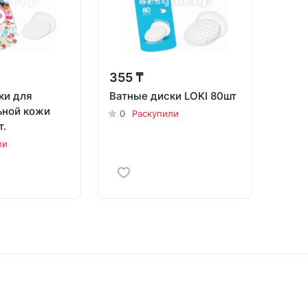
355 ₸
ки для
Ватные диски LOKI 80шт
ьной кожи
0
Раскупили
т.
ли