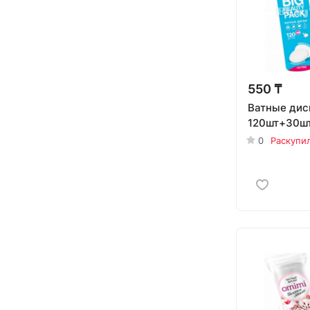
550 ₸
Ватные дис
120шт+30ш
0
Раскупи