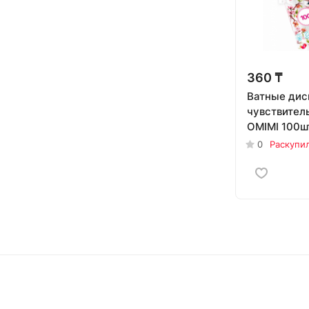
360 ₸
Ватные дис
чувствител
OMIMI 100ш
0
Раскупи