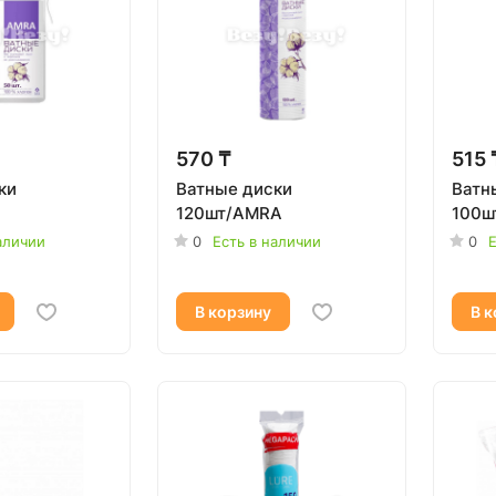
570 ₸
515 
ки
Ватные диски
Ватн
120шт/AMRA
100ш
аличии
0
Есть в наличии
0
Е
В корзину
В к