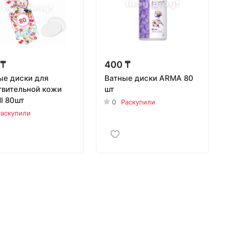
 ₸
400 ₸
ые диски для
Ватные диски ARMA 80
твительной кожи
шт
I 80шт
0
Раскупили
Раскупили