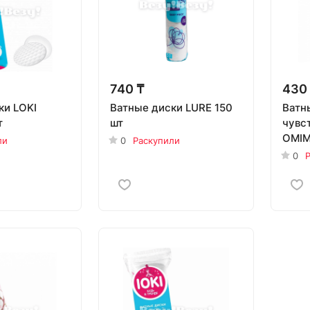
740 ₸
430
ки LOKI
Ватные диски LURE 150
Ватн
т
шт
чувс
OMIM
ли
0
Раскупили
0