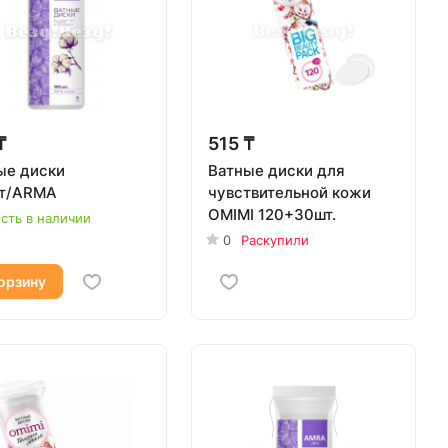
₸
515 ₸
ые диски
Ватные диски для
т/ARMA
чувствительной кожи
OMIMI 120+30шт.
сть в наличии
0
Раскупили
орзину