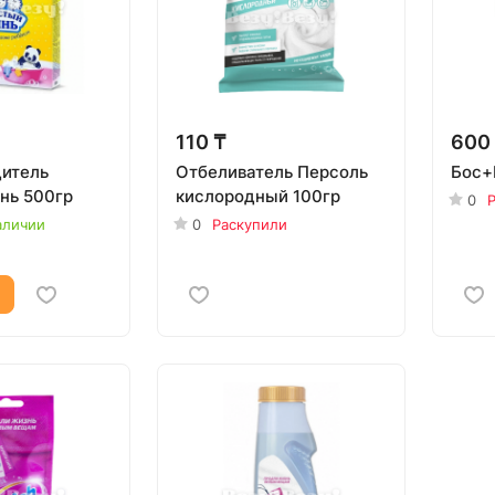
110 ₸
600
итель
Отбеливатель Персоль
Бос+
нь 500гр
кислородный 100гр
0
аличии
0
Раскупили