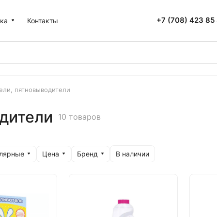
+7 (708) 423 85
ка
Контакты
ели, пятновыводители
одители
10 товаров
улярные
Цена
Бренд
В наличии