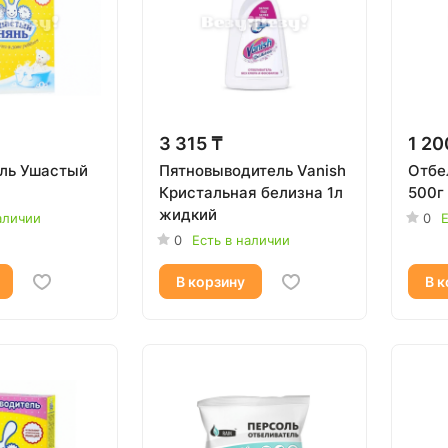
3 315 ₸
1 20
ль Ушастый
Пятновыводитель Vanish
Отбе
Кристальная белизна 1л
500г
жидкий
аличии
0
Е
0
Есть в наличии
В корзину
В к