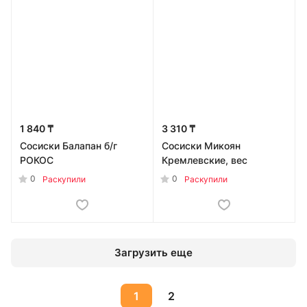
1 840 ₸
3 310 ₸
Сосиски Балапан б/г
Сосиски Микоян
РОКОС
Кремлевские, вес
0
0
Раскупили
Раскупили
Загрузить еще
1
2