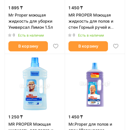
1 895 ₸
1 450 ₸
Mr Proper моющая
MR PROPER Моющая
жидкость для уборки
жидкость для полов и
Универсал Лимон 1.5л
стен Горный ручей и
прохлада 1л
0
0
Есть в наличии
Есть в наличии
В корзину
В корзину
1 250 ₸
1 450 ₸
MR PROPER Моющая
Mr.Proper для полов и