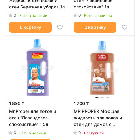
жидкость для полов и
стен "Лавандовое
стен Бережная уборка 1л
спокойствие" 1л
0
0
Есть в наличии
Есть в наличии
В корзину
В корзину
1 895 ₸
1 700 ₸
Mr.Proper для полов и
MR PROPER Моющая
стен "Лавандовое
жидкость для полов и
cпокойствие" 1.5л
стен для домов с
кошками Свежий Цитрус
0
0
Есть в наличии
Раскупили
1л